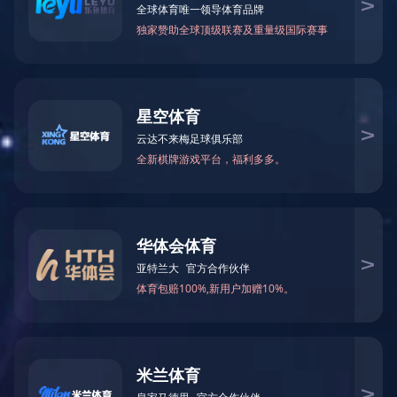
展会讯息
固康药