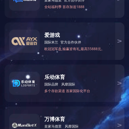
我们做什么?
我们的优势?
川产道地饮片
研发创新
九蒸九制饮片
技术实力
单方饮片
我们的团队
资源整合
产业咨询
郑重申明：本网站未发布麻醉药品、精神药品、医疗用毒性药品、放射性药品、戒
2019 悟空中文官网登录入口 版权所有 网站备案/许可证号：
蜀ICP备1903
九游·体育
|
开云网页版登录入口
|
BY.COM
|
开云手机站官方版入口
|
开云在线
|
九游
官方网站
|
开云手机站官方版网站登录入口
|
6686体育（中国）官方网站
|
乐鱼网页版