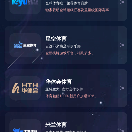
展会讯息
四川固康药业5月生
07
四川固康药业5月生日
2019-06
生日会如期举办，生日
“预防为主，防消
03
2018年7月2日下
2018-07
次培训。